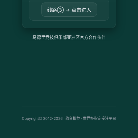
线路③ → 点击进入
马德里竞技俱乐部亚洲区官方合作伙伴
Copyright© 2012-2026 · 稳台推荐 · 世界杯指定投注平台